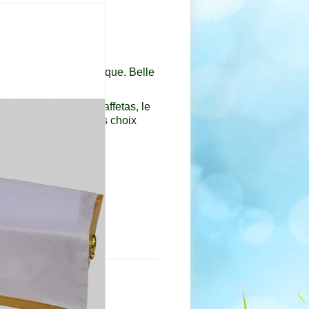
 en taffetas
01
su, naturel ou synthétique. Belle
te du tissus, tels le taffetas, le
le lin et la soie par nos choix
composants du
capiton:
rcueil ;
re.