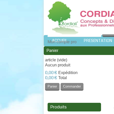
Vous êtes :
Professio
ACCUEIL
PRESENTATION
Mon compte pro
Panier
article
(vide)
Aucun produit
0,00 €
Expédition
0,00 €
Total
Panier
Commander
Produits