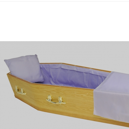
ANKE - Capiton
Référence :
C2
Capiton:
Tout type de tis
finition raffinée.
Une offre complè
satin, le coton, 
soignés
Le détail des 
un matelas ;
un tour de ce
un oreiller ;
une couvertu
Couleur :