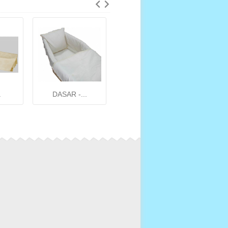
.
DASAR -...
Lettre...