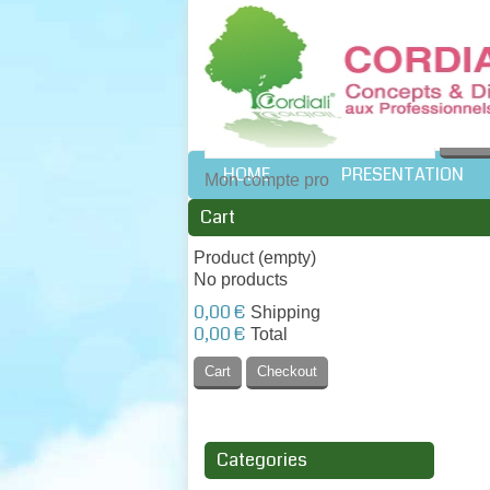
Vous êtes :
Professio
HOME
PRESENTATION
Mon compte pro
Cart
Product
(empty)
No products
0,00 €
Shipping
0,00 €
Total
Cart
Checkout
Categories