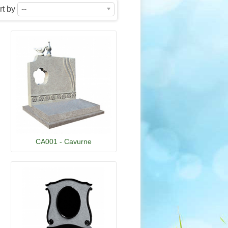
rt by
--
CA001 - Cavurne